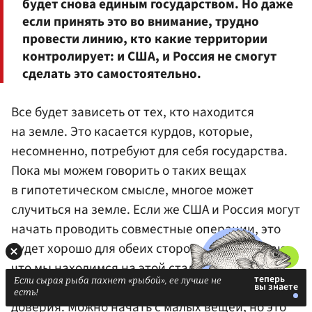
будет снова единым государством. Но даже
если принять это во внимание, трудно
провести линию, кто какие территории
контролирует: и США, и Россия не смогут
сделать это самостоятельно.
Все будет зависеть от тех, кто находится
на земле. Это касается курдов, которые,
несомненно, потребуют для себя государства.
Пока мы можем говорить о таких вещах
в гипотетическом смысле, многое может
случиться на земле. Если же США и Россия могут
начать проводить совместные операции, это
будет хорошо для обеих сторон, но я не думаю,
что мы находимся на этой стадии отношений.
Если сырая рыба пахнет «рыбой», ее лучше не
Для этого нужен определенный уровень
есть!
доверия. Можно начать с малых вещей, но это