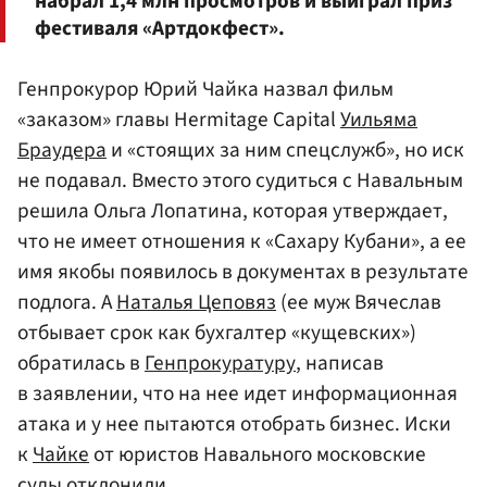
набрал 1,4 млн просмотров и выиграл приз
фестиваля «Артдокфест».
Генпрокурор Юрий Чайка назвал фильм
«заказом» главы Hermitage Capital
Уильяма
Браудера
и «стоящих за ним спецслужб», но иск
не подавал. Вместо этого судиться с Навальным
решила Ольга Лопатина, которая утверждает,
что не имеет отношения к «Сахару Кубани», а ее
имя якобы появилось в документах в результате
подлога. А
Наталья Цеповяз
(ее муж Вячеслав
отбывает срок как бухгалтер «кущевских»)
обратилась в
Генпрокуратуру
, написав
в заявлении, что на нее идет информационная
атака и у нее пытаются отобрать бизнес. Иски
к
Чайке
от юристов Навального московские
суды отклонили.