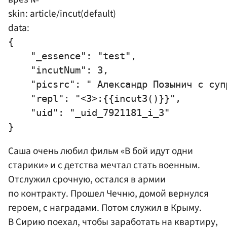
skin: article/incut(default)
data:
{

    "_essence": "test",

    "incutNum": 3,

    "picsrc": " Александр Позынич с супр
    "repl": "<3>:{{incut3()}}",

    "uid": "_uid_7921181_i_3"

Саша очень любил фильм «В бой идут одни
старики» и с детства мечтал стать военным.
Отслужил срочную, остался в армии
по контракту. Прошел Чечню, домой вернулся
героем, с наградами. Потом служил в Крыму.
В Сирию поехал, чтобы заработать на квартиру,