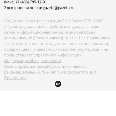
Факс:
+7 (495) 785-17-01
Электронная почта:
gazeta@gazeta.ru
Свидетельство о регистрации СМИ Эл № ФС77-67642
выдано федеральной службой по надзору в сфере
связи, информационных технологий и массовых
коммуникаций (Роскомнадзор) 10.11.2016 г. Редакция не
несет ответственности за достоверность информации,
содержащейся в рекламных объявлениях. Редакция не
предоставляет справочной информации.
Информация об ограничениях
На информационном ресурсе применяются
рекомендательные технологии в соответствии с
Правилами
18+