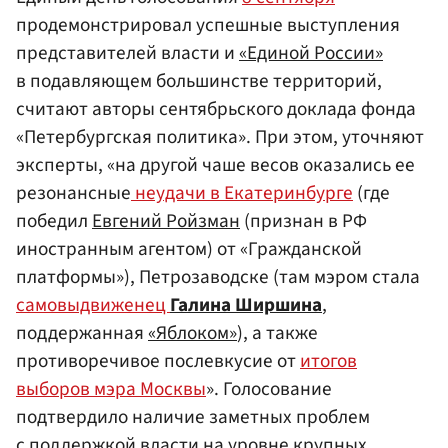
продемонстрировал успешные выступления
представителей власти и
«Единой России»
в подавляющем большинстве территорий,
считают авторы сентябрьского доклада фонда
«Петербургская политика». При этом, уточняют
эксперты, «на другой чаше весов оказались ее
резонансные
неудачи в Екатеринбурге
(где
победил
Евгений Ройзман
(признан в РФ
иностранным агентом) от «Гражданской
платформы»), Петрозаводске (там мэром стала
самовыдвиженец
Галина Ширшина
,
поддержанная
«Яблоком»
), а также
противоречивое послевкусие от
итогов
выборов мэра Москвы
». Голосование
подтвердило наличие заметных проблем
с поддержкой власти на уровне крупных