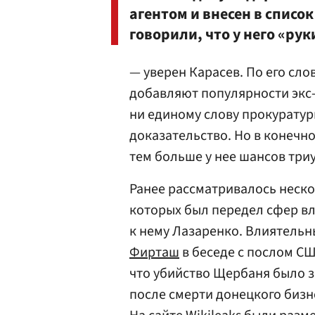
агентом и внесен в списо
говорили, что у него «рук
— уверен Карасев. По его сл
добавляют популярности экс-
ни единому слову прокуратуры
доказательство. Но в конечн
тем больше у нее шансов три
Ранее рассматривалось неско
которых был передел сфер вл
к нему Лазаренко. Влиятель
Фирташ
в беседе с послом СШ
что убийство Щербаня было з
после смерти донецкого бизн