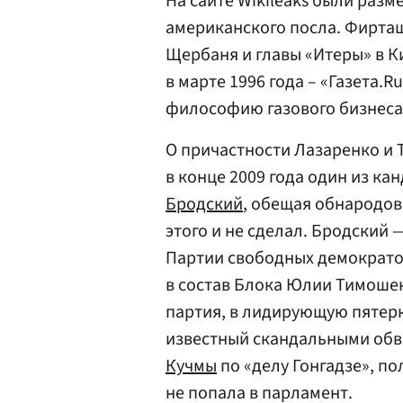
На сайте Wikileaks были раз
американского посла. Фирташ
Щербаня и главы «Итеры» в К
в марте 1996 года – «Газета.R
философию газового бизнеса
О причастности Лазаренко и
в конце 2009 года один из к
Бродский
, обещая обнародов
этого и не сделал. Бродский 
Партии свободных демократо
в состав Блока Юлии Тимошенк
партия, в лидирующую пятер
известный скандальными обв
Кучмы
по «делу Гонгадзе», по
не попала в парламент.