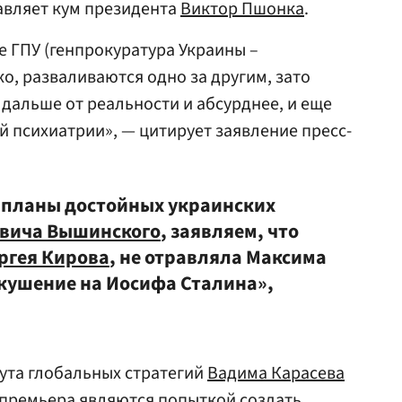
авляет кум президента
Виктор Пшонка
.
 ГПУ (генпрокуратура Украины –
о, разваливаются одно за другим, зато
дальше от реальности и абсурднее, и еще
й психиатрии», — цитирует заявление пресс-
планы достойных украинских
евича Вышинского
, заявляем, что
ргея Кирова
, не отравляла Максима
окушение на Иосифа Сталина»,
ута глобальных стратегий
Вадима Карасева
-премьера являются попыткой создать