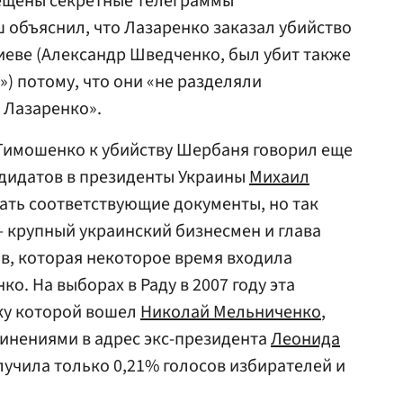
мещены секретные телеграммы
 объяснил, что Лазаренко заказал убийство
иеве (Александр Шведченко, был убит также
u») потому, что они «не разделяли
 Лазаренко».
 Тимошенко к убийству Шербаня говорил еще
андидатов в президенты Украины
Михаил
ать соответствующие документы, но так
— крупный украинский бизнесмен и глава
в, которая некоторое время входила
о. На выборах в Раду в 2007 году эта
ку которой вошел
Николай Мельниченко
,
инениями в адрес экс-президента
Леонида
лучила только 0,21% голосов избирателей и