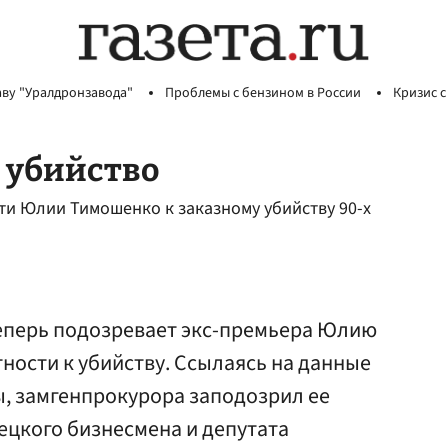
аву "Уралдронзавода"
Проблемы с бензином в России
Кризис с
 убийство
ти Юлии Тимошенко к заказному убийству 90-х
еперь подозревает экс-премьера Юлию
ности к убийству. Ссылаясь на данные
, замгенпрокурора заподозрил ее
нецкого бизнесмена и депутата