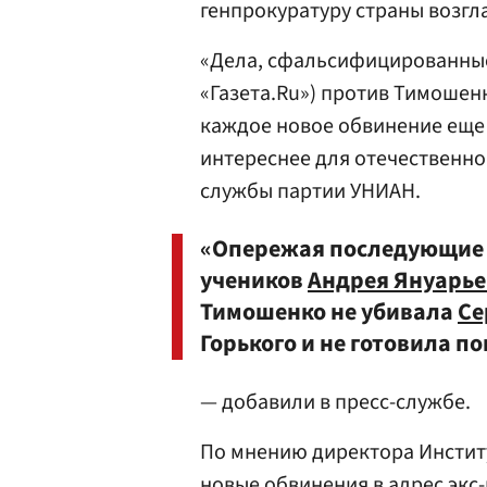
генпрокуратуру страны возгл
«Дела, сфальсифицированные
«Газета.Ru») против Тимошенк
каждое новое обвинение еще 
интереснее для отечественно
службы партии УНИАН.
«Опережая последующие 
учеников
Андрея Януарь
Тимошенко не убивала
Се
Горького и не готовила п
— добавили в пресс-службе.
По мнению директора Инстит
новые обвинения в адрес экс