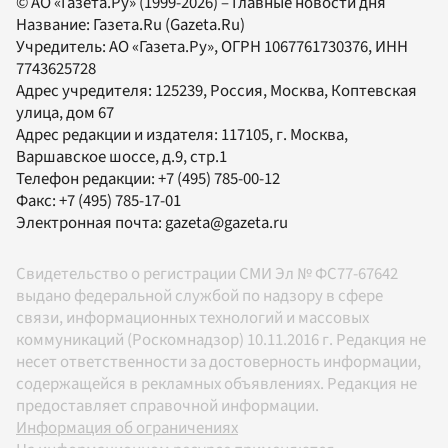
© АО «Газета.Ру» (1999-2026) – Главные новости дня
Название:
Газета.Ru
(Gazeta.Ru)
Учредитель:
АО «Газета.Ру»
, ОГРН 1067761730376, ИНН
7743625728
Адрес учредителя: 125239, Россия, Москва, Коптевская
улица, дом 67
Адрес редакции и издателя:
117105
, г.
Москва
,
Варшавское шоссе, д.9, стр.1
Телефон редакции:
+7 (495) 785-00-12
Факс:
+7 (495) 785-17-01
Электронная почта:
gazeta@gazeta.ru
Свидетельство о регистрации СМИ Эл № ФС77-67642
выдано федеральной службой по надзору в сфере
связи, информационных технологий и массовых
коммуникаций (Роскомнадзор) 10.11.2016 г. Редакция не
несет ответственности за достоверность информации,
содержащейся в рекламных объявлениях. Редакция не
предоставляет справочной информации.
Информация об ограничениях