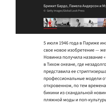
Брижит Бардо, Памела Андерсон и 
Getty Images/Global Look Press
5 июля 1946 года в Париже и
свое новое изобретение — же
Новинка получила название «
в Тихом океане, где незадол
представила ее стриптизерш
профессиональные модели от
откровенном, по тем времена
бикини из скандальной новин
пляжной моды и поп-культуры