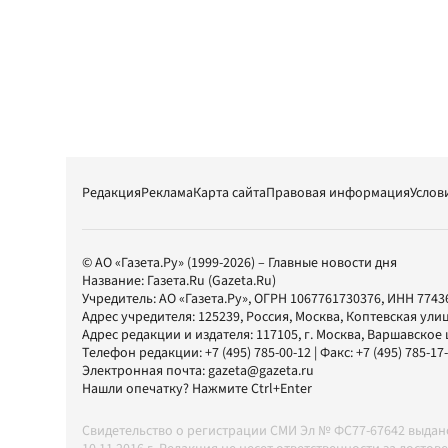
Редакция
Реклама
Карта сайта
Правовая информация
Услов
© АО «Газета.Ру» (1999-2026) – Главные новости дня
Название:
Газета.Ru
(Gazeta.Ru)
Учредитель:
АО «Газета.Ру»
, ОГРН 1067761730376, ИНН 7743
Адрес учредителя: 125239, Россия, Москва, Коптевская улиц
Адрес редакции и издателя:
117105
, г.
Москва
,
Варшавское шо
Телефон редакции:
+7 (495) 785-00-12
| Факс:
+7 (495) 785-17
Электронная почта:
gazeta@gazeta.ru
Нашли опечатку? Нажмите Ctrl+Enter
Свидетельство о регистрации СМИ Эл № ФС77-67642 выда