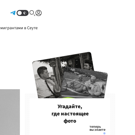
Авторизоваться
 мигрантами в Сеуте
Угадайте,
где настоящее
фото