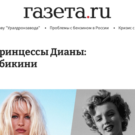
аву "Уралдронзавода"
Проблемы с бензином в России
Кризис с
принцессы Дианы:
в бикини