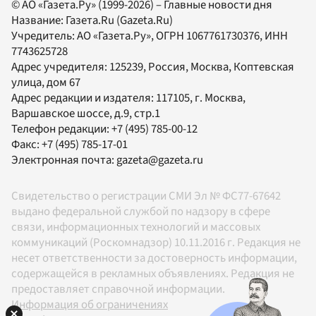
© АО «Газета.Ру» (1999-2026) – Главные новости дня
Название:
Газета.Ru
(Gazeta.Ru)
Учредитель:
АО «Газета.Ру»
, ОГРН 1067761730376, ИНН
7743625728
Адрес учредителя: 125239, Россия, Москва, Коптевская
улица, дом 67
Адрес редакции и издателя:
117105
, г.
Москва
,
Варшавское шоссе, д.9, стр.1
Телефон редакции:
+7 (495) 785-00-12
Факс:
+7 (495) 785-17-01
Электронная почта:
gazeta@gazeta.ru
Свидетельство о регистрации СМИ Эл № ФС77-67642
выдано федеральной службой по надзору в сфере
связи, информационных технологий и массовых
коммуникаций (Роскомнадзор) 10.11.2016 г. Редакция не
несет ответственности за достоверность информации,
содержащейся в рекламных объявлениях. Редакция не
предоставляет справочной информации.
Информация об ограничениях