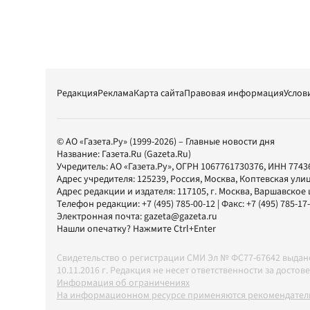
Редакция
Реклама
Карта сайта
Правовая информация
Услов
© АО «Газета.Ру» (1999-2026) – Главные новости дня
Название:
Газета.Ru
(Gazeta.Ru)
Учредитель:
АО «Газета.Ру»
, ОГРН 1067761730376, ИНН 7743
Адрес учредителя: 125239, Россия, Москва, Коптевская улиц
Адрес редакции и издателя:
117105
, г.
Москва
,
Варшавское шо
Телефон редакции:
+7 (495) 785-00-12
| Факс:
+7 (495) 785-17
Электронная почта:
gazeta@gazeta.ru
Нашли опечатку? Нажмите Ctrl+Enter
Свидетельство о регистрации СМИ Эл № ФС77-67642 выда
10.11.2016 г. Редакция не несет ответственности за дос
Информация об ограничениях
На информационном ресурсе применяются рекомендатель