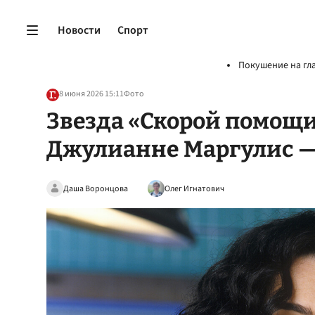
Новости
Спорт
Покушение на гл
8 июня 2026 15:11
Фото
Звезда «Скорой помощи
Джулианне Маргулис —
Даша Воронцова
Олег Игнатович