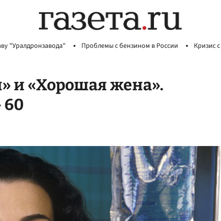
аву "Уралдронзавода"
Проблемы с бензином в России
Кризис с
» и «Хорошая жена».
 60