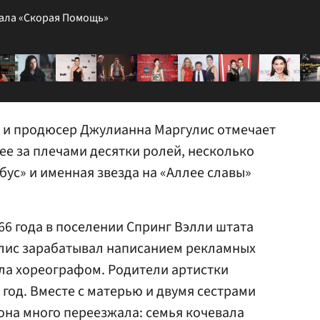
иала «Скорая Помощь»
а и продюсер Джулианна Маргулис отмечает
 нее за плечами десятки ролей, несколько
бус» и именная звезда на «Аллее славы»
66 года в поселении Спринг Вэлли штата
улис зарабатывал написанием рекламных
ыла хореографом. Родители артистки
о год. Вместе с матерью и двумя сестрами
 она много переезжала: семья кочевала