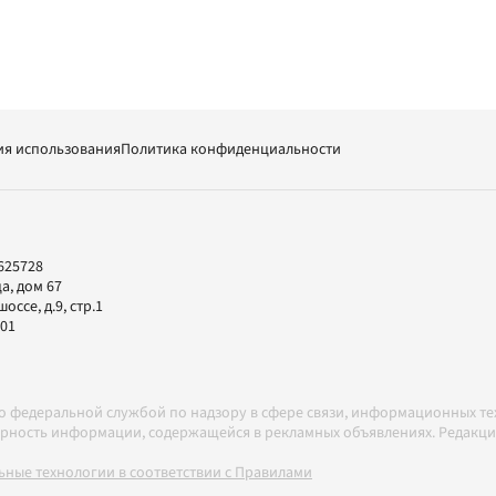
ия использования
Политика конфиденциальности
625728
а, дом 67
ссе, д.9, стр.1
-01
но федеральной службой по надзору в сфере связи, информационных т
товерность информации, содержащейся в рекламных объявлениях. Редак
ные технологии в соответствии с Правилами