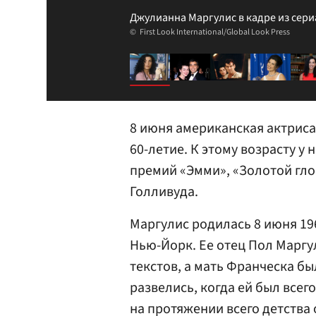
Джулианна Маргулис в кадре из сер
First Look International/Global Look Press
8 июня американская актрис
60-летие. К этому возрасту у
премий «Эмми», «Золотой гло
Голливуда.
Маргулис родилась 8 июня 19
Нью-Йорк. Ее отец Пол Марг
текстов, а мать Франческа б
развелись, когда ей был всег
на протяжении всего детства