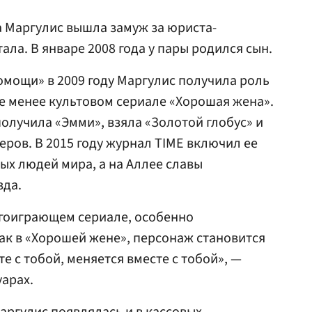
ода Маргулис вышла замуж за юриста-
ла. В январе 2008 года у пары родился сын.
мощи» в 2009 году Маргулис получила роль
е менее культовом сериале «Хорошая жена».
получила «Эмми», взяла «Золотой глобус» и
еров. В 2015 году журнал TIME включил ее
ых людей мира, а на Аллее славы
зда.
лгоиграющем сериале, особенно
ак в «Хорошей жене», персонаж становится
те с тобой, меняется вместе с тобой», —
уарах.