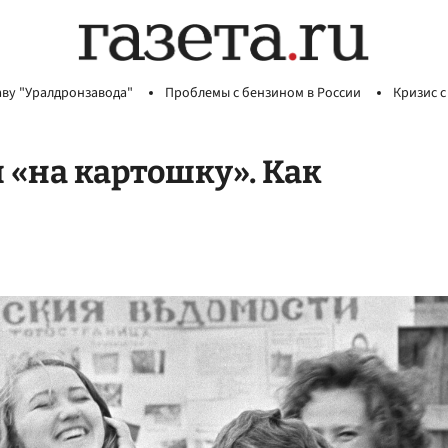
аву "Уралдронзавода"
Проблемы с бензином в России
Кризис с
 «на картошку». Как