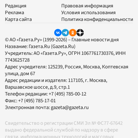
Редакция
Правовая информация
Реклама
Условия использования
Карта сайта
Политика конфиденциальности
© АО «Газета.Ру» (1999-2026) – Главные новости дня
Название:
Газета.Ru
(Gazeta.Ru)
Учредитель:
АО «Газета.Ру»
, ОГРН 1067761730376, ИНН
7743625728
Адрес учредителя: 125239, Россия, Москва, Коптевская
улица, дом 67
Адрес редакции и издателя:
117105
, г.
Москва
,
Варшавское шоссе, д.9, стр.1
Телефон редакции:
+7 (495) 785-00-12
Факс:
+7 (495) 785-17-01
Электронная почта:
gazeta@gazeta.ru
Свидетельство о регистрации СМИ Эл № ФС77-67642
выдано федеральной службой по надзору в сфере
связи, информационных технологий и массовых