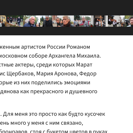
женным артистом России Романом
московном соборе Архангела Михаила.
стные актеры, среди которых Марат
рис Щербаков, Мария Аронова, Федор
торые из них поделились эмоциями
дянова как прекрасного и душевного
. Для меня это просто как будто кусочек
ень много у меня с ним связано,
ронравов, стоя с букетом цветов в руках.