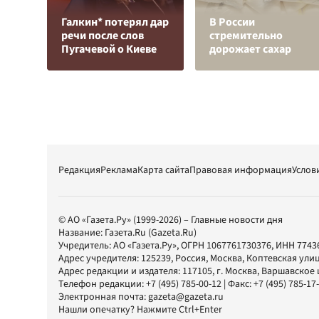
Галкин* потерял дар
В России
речи после слов
стремительно
Пугачевой о Киеве
дорожает сахар
Редакция
Реклама
Карта сайта
Правовая информация
Услов
© АО «Газета.Ру» (1999-2026) – Главные новости дня
Название:
Газета.Ru
(Gazeta.Ru)
Учредитель:
АО «Газета.Ру»
, ОГРН 1067761730376, ИНН 7743
Адрес учредителя: 125239, Россия, Москва, Коптевская улиц
Адрес редакции и издателя:
117105
, г.
Москва
,
Варшавское шо
Телефон редакции:
+7 (495) 785-00-12
| Факс:
+7 (495) 785-17
Электронная почта:
gazeta@gazeta.ru
Нашли опечатку? Нажмите Ctrl+Enter