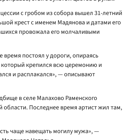
оцессии с гробом из собора вышел 31-летний
льшой крест с именем Мадянова и датами его
авшихся провожала его молчаливыми
 время постоял у дороги, опираясь
н, который крепился всю церемонию и
ался и расплакался», — описывают
дбище в селе Малахово Раменского
й области. Последнее время артист жил там,
сть чаще навещать могилу мужа», —