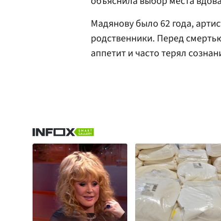
объяснила выбор места вдова
Мадянову было 62 года, артис
родственники. Перед смерть
аппетит и часто терял сознан