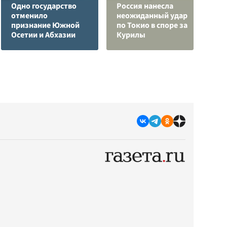
Одно государство
Россия нанесла
Ч
отменило
неожиданный удар
ж
признание Южной
по Токио в споре за
Э
Осетии и Абхазии
Курилы
п