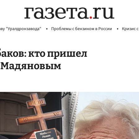
аву "Уралдронзавода"
Проблемы с бензином в России
Кризис с
аков: кто пришел
м Мадяновым