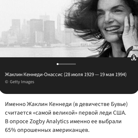
Жаклин Кеннеди-Онассис (28 июля 1929 — 19 мая 1994)
Getty Images
Именно Жаклин Кеннеди (в девичестве Бувье)
считается «самой великой» первой леди США.
В опросе Zogby Аnalytics именно ее выбрали
65% опрошенных американцев.