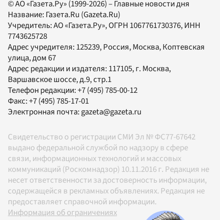
© АО «Газета.Ру» (1999-2026) – Главные новости дня
Название:
Газета.Ru
(Gazeta.Ru)
Учредитель:
АО «Газета.Ру»
, ОГРН 1067761730376, ИНН
7743625728
Адрес учредителя: 125239, Россия, Москва, Коптевская
улица, дом 67
Адрес редакции и издателя:
117105
, г.
Москва
,
Варшавское шоссе, д.9, стр.1
Телефон редакции:
+7 (495) 785-00-12
Факс:
+7 (495) 785-17-01
Электронная почта:
gazeta@gazeta.ru
Свидетельство о регистрации СМИ Эл № ФС77-67642
выдано федеральной службой по надзору в сфере
связи, информационных технологий и массовых
коммуникаций (Роскомнадзор) 10.11.2016 г. Редакция не
несет ответственности за достоверность информации,
содержащейся в рекламных объявлениях. Редакция не
предоставляет справочной информации.
Информация об ограничениях