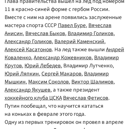
Глава правительства вышел на лед под номером
11 в красно-синей форме с гербом России.
Вместе с ним на арене появились заслуженные
мастера спорта СССР
Павел Буре
,
Вячеслав
Анисин
,
Вячеслав Быков
,
Владимир Голиков
,
Александр Голиков
,
Валерий Каменский
,
Алексей Касатонов
. На лед также вышли
Андрей
Коваленко
,
Александр Кожевников
,
Владимир
Крутов
,
Юрий Лебедев
, Владимир Лутченко,
Юрий Ляпкин
,
Сергей Макаров
,
Владимир
Мышкин
,
Максим Соколов
,
Виктор Шалимов
,
Александр Якушев
, а также президент
хоккейного клуба ЦСКА
Вячеслав Фетисов
.
Путин пообещал, что научится кататься
на коньках в феврале этого года.
Одну из первых тренировок он провел в апреле