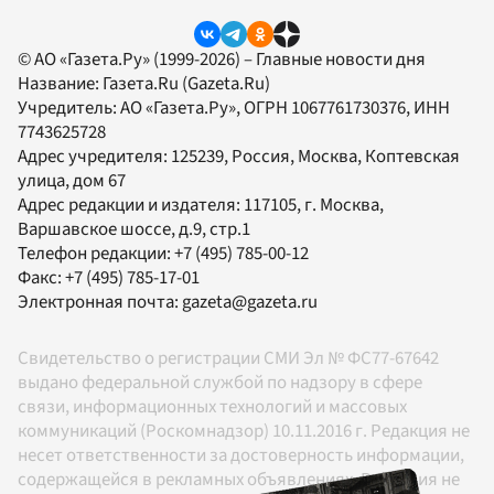
© АО «Газета.Ру» (1999-2026) – Главные новости дня
Название:
Газета.Ru
(Gazeta.Ru)
Учредитель:
АО «Газета.Ру»
, ОГРН 1067761730376, ИНН
7743625728
Адрес учредителя: 125239, Россия, Москва, Коптевская
улица, дом 67
Адрес редакции и издателя:
117105
, г.
Москва
,
Варшавское шоссе, д.9, стр.1
Телефон редакции:
+7 (495) 785-00-12
Факс:
+7 (495) 785-17-01
Электронная почта:
gazeta@gazeta.ru
Свидетельство о регистрации СМИ Эл № ФС77-67642
выдано федеральной службой по надзору в сфере
связи, информационных технологий и массовых
коммуникаций (Роскомнадзор) 10.11.2016 г. Редакция не
несет ответственности за достоверность информации,
содержащейся в рекламных объявлениях. Редакция не