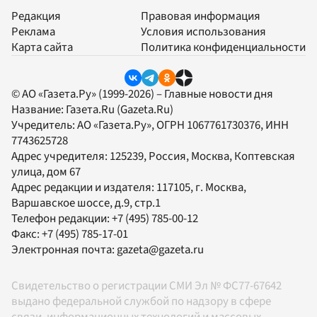
Редакция
Правовая информация
Реклама
Условия использования
Карта сайта
Политика конфиденциальности
© АО «Газета.Ру» (1999-2026) – Главные новости дня
Название:
Газета.Ru
(Gazeta.Ru)
Учредитель:
АО «Газета.Ру»
, ОГРН 1067761730376, ИНН
7743625728
Адрес учредителя: 125239, Россия, Москва, Коптевская
улица, дом 67
Адрес редакции и издателя:
117105
, г.
Москва
,
Варшавское шоссе, д.9, стр.1
Телефон редакции:
+7 (495) 785-00-12
Факс:
+7 (495) 785-17-01
Электронная почта:
gazeta@gazeta.ru
Свидетельство о регистрации СМИ Эл № ФС77-67642
выдано федеральной службой по надзору в сфере
связи, информационных технологий и массовых