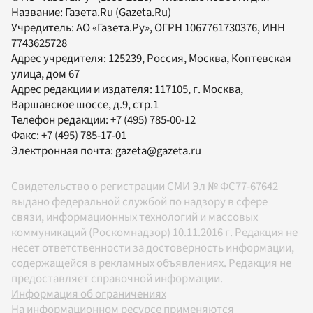
Название:
Газета.Ru
(Gazeta.Ru)
Учредитель:
АО «Газета.Ру»
, ОГРН 1067761730376, ИНН
7743625728
Адрес учредителя: 125239, Россия, Москва, Коптевская
улица, дом 67
Адрес редакции и издателя:
117105
, г.
Москва
,
Варшавское шоссе, д.9, стр.1
Телефон редакции:
+7 (495) 785-00-12
Факс:
+7 (495) 785-17-01
Электронная почта:
gazeta@gazeta.ru
Свидетельство о регистрации СМИ Эл № ФС77-67642
выдано федеральной службой по надзору в сфере
связи, информационных технологий и массовых
коммуникаций (Роскомнадзор) 10.11.2016 г. Редакция не
несет ответственности за достоверность информации,
содержащейся в рекламных объявлениях. Редакция не
предоставляет справочной информации.
Информация об ограничениях
На информационном ресурсе применяются