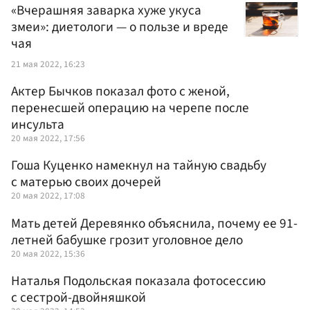
«Вчерашняя заварка хуже укуса
змеи»: диетологи — о пользе и вреде
чая
21 мая 2022, 16:23
Актер Бычков показал фото с женой,
перенесшей операцию на черепе после
инсульта
20 мая 2022, 17:56
Гоша Куценко намекнул на тайную свадьбу
с матерью своих дочерей
20 мая 2022, 17:08
Мать детей Деревянко объяснила, почему ее 91-
летней бабушке грозит уголовное дело
20 мая 2022, 15:36
Наталья Подольская показала фотосессию
с сестрой-двойняшкой