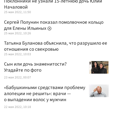
Поклонники не узнали 15-летнюю дочь Юлии
Началовой
25 мая 2022, 11:50
Сергей Полунин показал помолвочное кольцо
для Елены Ильиных
25 мая 2022, 10:26
Татьяна Буланова объяснила, что разрушило ее
отношения со свекровью
25 мая 2022, 10:03
Сын или дочь знаменитости?
Угадайте по фото
23 мая 2022, 00:07
«Бабушкиными средствами проблему
алопеции не решить»: врачи —
о выпадении волос у мужчин
22 мая 2022, 10:18