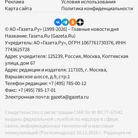
Реклама
Условия использования
Карта сайта
Политика конфиденциальности
© АО «Газета.Ру» (1999-2026) – Главные новости дня
Название:
Газета.Ru
(Gazeta.Ru)
Учредитель:
АО «Газета.Ру»
, ОГРН 1067761730376, ИНН
7743625728
Адрес учредителя: 125239, Россия, Москва, Коптевская
улица, дом 67
Адрес редакции и издателя:
117105
, г.
Москва
,
Варшавское шоссе, д.9, стр.1
Телефон редакции:
+7 (495) 785-00-12
Факс:
+7 (495) 785-17-01
Электронная почта:
gazeta@gazeta.ru
Свидетельство о регистрации СМИ Эл № ФС77-67642
выдано федеральной службой по надзору в сфере
связи, информационных технологий и массовых
коммуникаций (Роскомнадзор) 10.11.2016 г. Редакция не