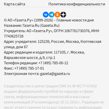
Карта сайта
Политика конфиденциальности
© АО «Газета.Ру» (1999-2026) – Главные новости дня
Название:
Газета.Ru
(Gazeta.Ru)
Учредитель:
АО «Газета.Ру»
, ОГРН 1067761730376, ИНН
7743625728
Адрес учредителя: 125239, Россия, Москва, Коптевская
улица, дом 67
Адрес редакции и издателя:
117105
, г.
Москва
,
Варшавское шоссе, д.9, стр.1
Телефон редакции:
+7 (495) 785-00-12
Факс:
+7 (495) 785-17-01
Электронная почта:
gazeta@gazeta.ru
Свидетельство о регистрации СМИ Эл № ФС77-67642
выдано федеральной службой по надзору в сфере
связи, информационных технологий и массовых
коммуникаций (Роскомнадзор) 10.11.2016 г. Редакция не
несет ответственности за достоверность информации,