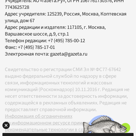
Учредитель:
АО «Газета.Ру»
, ОГРН 1067761730376, ИНН
7743625728
Адрес учредителя: 125239, Россия, Москва, Коптевская
улица, дом 67
Адрес редакции и издателя:
117105
, г.
Москва
,
Варшавское шоссе, д.9, стр.1
Телефон редакции:
+7 (495) 785-00-12
Факс:
+7 (495) 785-17-01
Электронная почта:
gazeta@gazeta.ru
Свидетельство о регистрации СМИ Эл № ФС77-67642
выдано федеральной службой по надзору в сфере
связи, информационных технологий и массовых
коммуникаций (Роскомнадзор) 10.11.2016 г. Редакция не
несет ответственности за достоверность информации,
содержащейся в рекламных объявлениях. Редакция не
предоставляет справочной информации.
Информация об ограничениях
На информационном ресурсе применяются
рекомендательные технологии в соответствии с