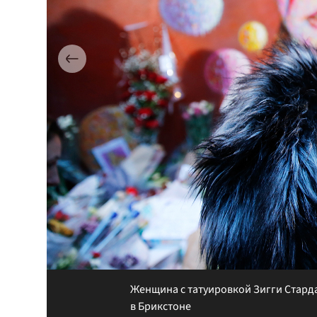
Женщина с татуировкой Зигги Стард
в Брикстоне