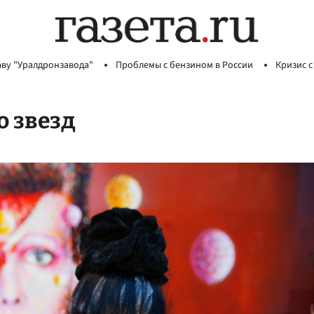
аву "Уралдронзавода"
Проблемы с бензином в России
Кризис с
о звезд