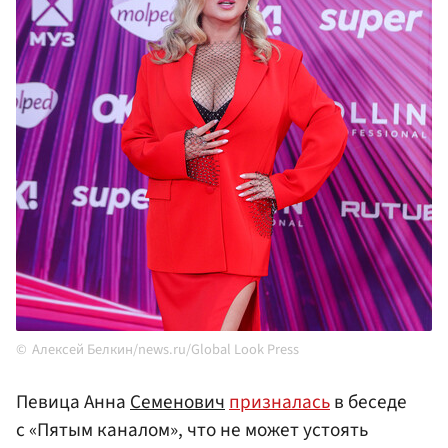
Алексей Белкин/news.ru/Global Look Press
Певица Анна
Семенович
призналась
в беседе
с «Пятым каналом», что не может устоять