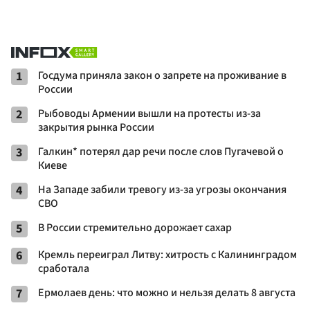
1
Госдума приняла закон о запрете на проживание в
России
2
Рыбоводы Армении вышли на протесты из-за
закрытия рынка России
3
Галкин* потерял дар речи после слов Пугачевой о
Киеве
4
На Западе забили тревогу из-за угрозы окончания
СВО
5
В России стремительно дорожает сахар
6
Кремль переиграл Литву: хитрость с Калининградом
сработала
7
Ермолаев день: что можно и нельзя делать 8 августа