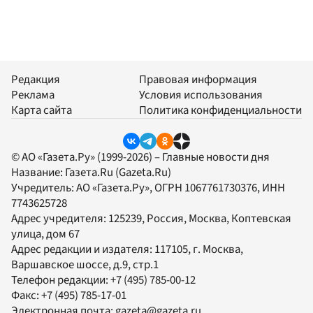
Редакция
Правовая информация
Реклама
Условия использования
Карта сайта
Политика конфиденциальности
© АО «Газета.Ру» (1999-2026) – Главные новости дня
Название:
Газета.Ru
(Gazeta.Ru)
Учредитель:
АО «Газета.Ру»
, ОГРН 1067761730376, ИНН
7743625728
Адрес учредителя: 125239, Россия, Москва, Коптевская
улица, дом 67
Адрес редакции и издателя:
117105
, г.
Москва
,
Варшавское шоссе, д.9, стр.1
Телефон редакции:
+7 (495) 785-00-12
Факс:
+7 (495) 785-17-01
Электронная почта:
gazeta@gazeta.ru