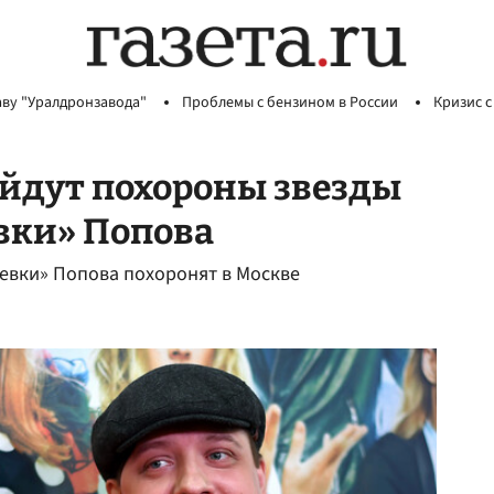
аву "Уралдронзавода"
Проблемы с бензином в России
Кризис с
ойдут похороны звезды
вки» Попова
левки» Попова похоронят в Москве