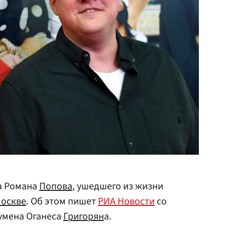
а Романа
Попова
, ушедшего из жизни
оскве
. Об этом пишет
РИА Новости
со
оумена Оганеса
Григорян
а.