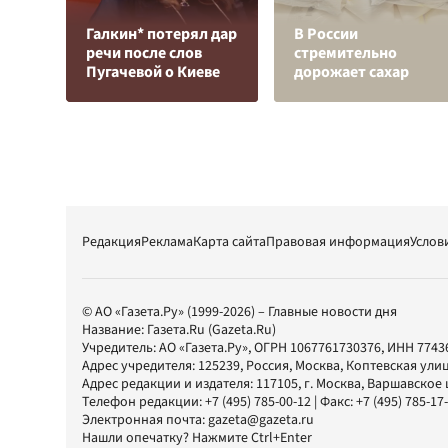
Галкин* потерял дар
В России
речи после слов
стремительно
Пугачевой о Киеве
дорожает сахар
Редакция
Реклама
Карта сайта
Правовая информация
Услов
© АО «Газета.Ру» (1999-2026) – Главные новости дня
Название:
Газета.Ru
(Gazeta.Ru)
Учредитель:
АО «Газета.Ру»
, ОГРН 1067761730376, ИНН 7743
Адрес учредителя: 125239, Россия, Москва, Коптевская улиц
Адрес редакции и издателя:
117105
, г.
Москва
,
Варшавское шо
Телефон редакции:
+7 (495) 785-00-12
| Факс:
+7 (495) 785-17
Электронная почта:
gazeta@gazeta.ru
Нашли опечатку? Нажмите Ctrl+Enter