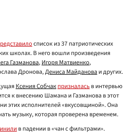
редставило
список из 37 патриотических
ских школах. В него вошли произведения
ега Газманова
,
Игоря Матвиенко
,
слава Дронова,
Дениса Майданова
и других.
дущая
Ксения Собчак
призналась
в интервью
ится к внесению Шамана и Газманова в этот
сни этих исполнителей «вкусовщиной». Она
учать музыку, которая проверена временем.
инили
в падении в «чан с фильтрами».