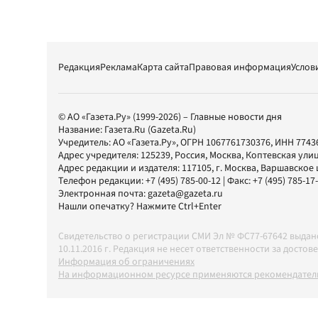
Редакция
Реклама
Карта сайта
Правовая информация
Услов
© АО «Газета.Ру» (1999-2026) – Главные новости дня
Название:
Газета.Ru
(Gazeta.Ru)
Учредитель:
АО «Газета.Ру»
, ОГРН 1067761730376, ИНН 7743
Адрес учредителя: 125239, Россия, Москва, Коптевская улиц
Адрес редакции и издателя:
117105
, г.
Москва
,
Варшавское шо
Телефон редакции:
+7 (495) 785-00-12
| Факс:
+7 (495) 785-17
Электронная почта:
gazeta@gazeta.ru
Нашли опечатку? Нажмите Ctrl+Enter
Свидетельство о регистрации СМИ Эл № ФС77-67642 выда
10.11.2016 г. Редакция не несет ответственности за дос
Информация об ограничениях
На информационном ресурсе применяются рекомендатель