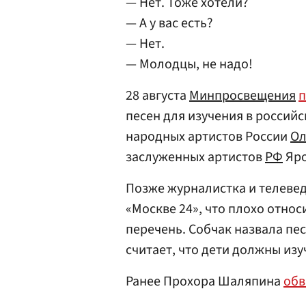
— Нет. Тоже хотели?
— А у вас есть?
— Нет.
— Молодцы, не надо!
28 августа
Минпросвещения
п
песен для изучения в россий
народных артистов России
Ол
заслуженных артистов
РФ
Яро
Позже журналистка и телеве
«Москве 24», что плохо относ
перечень. Собчак назвала пе
считает, что дети должны из
Ранее Прохора Шаляпина
обв