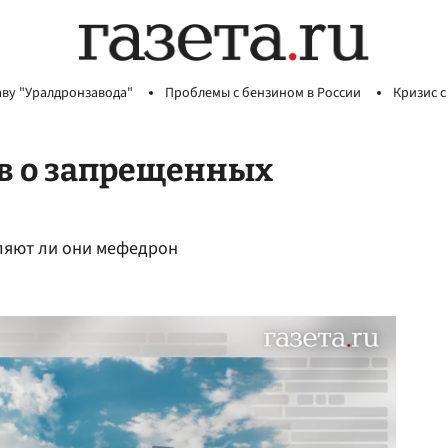
аву "Уралдронзавода"
Проблемы с бензином в России
Кризис с
в о запрещенных
бляют ли они мефедрон