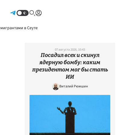
Авторизоваться
 мигрантами в Сеуте
07 августа 2026, 10:43
Посадил всех и скинул
ядерную бомбу: каким
президентом мог бы стать
ИИ
Виталий Рюмшин