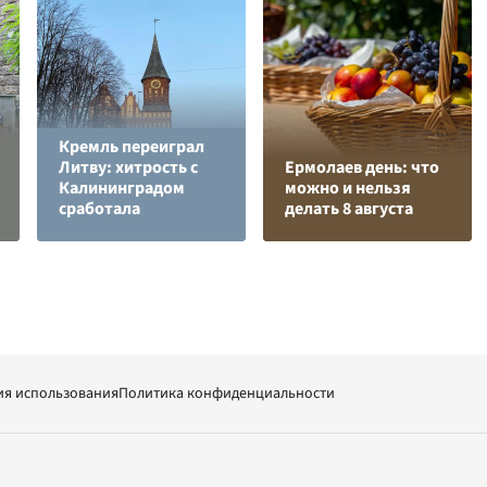
Кремль переиграл
Литву: хитрость с
Ермолаев день: что
Калининградом
можно и нельзя
сработала
делать 8 августа
ия использования
Политика конфиденциальности