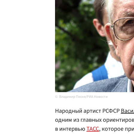
Владимир Песня/РИА Новости
Народный артист РСФСР
Васи
одним из главных ориентиров 
в интервью
ТАСС
, которое пр