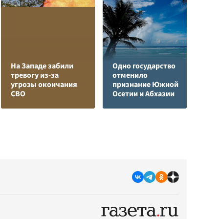
На Западе забили
Одно государство
К
тревогу из-за
отменило
М
угрозы окончания
признание Южной
у
СВО
Осетии и Абхазии
К