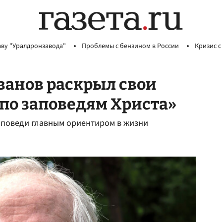
аву "Уралдронзавода"
Проблемы с бензином в России
Кризис с
ванов раскрыл свои
по заповедям Христа»
аповеди главным ориентиром в жизни