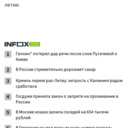
летие.
1
Галкин* потерял дар речи после слов Пугачевой о
Киеве
2
В России стремительно дорожает сахар
3
Кремль переиграл Литву: хитрость с Калининградом
сработала
4
Госдума приняла закон о запрете на проживание в
России
5
В Москве кошка залила соседей на 654 тысячи
рублей
В Германии из-под воды вышли «камни голода»