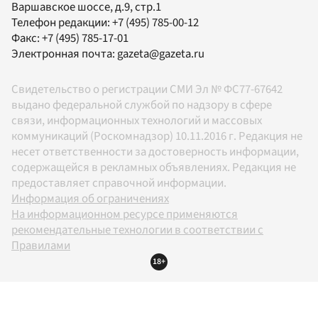
Варшавское шоссе, д.9, стр.1
Телефон редакции:
+7 (495) 785-00-12
Факс:
+7 (495) 785-17-01
Электронная почта:
gazeta@gazeta.ru
Свидетельство о регистрации СМИ Эл № ФС77-67642
выдано федеральной службой по надзору в сфере
связи, информационных технологий и массовых
коммуникаций (Роскомнадзор) 10.11.2016 г. Редакция не
несет ответственности за достоверность информации,
содержащейся в рекламных объявлениях. Редакция не
предоставляет справочной информации.
Информация об ограничениях
На информационном ресурсе применяются
рекомендательные технологии в соответствии с
Правилами
18+