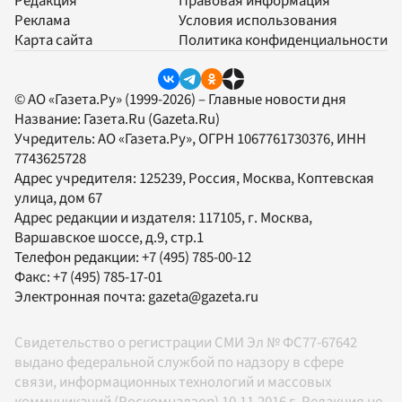
Редакция
Правовая информация
Реклама
Условия использования
Карта сайта
Политика конфиденциальности
© АО «Газета.Ру» (1999-2026) – Главные новости дня
Название:
Газета.Ru
(Gazeta.Ru)
Учредитель:
АО «Газета.Ру»
, ОГРН 1067761730376, ИНН
7743625728
Адрес учредителя: 125239, Россия, Москва, Коптевская
улица, дом 67
Адрес редакции и издателя:
117105
, г.
Москва
,
Варшавское шоссе, д.9, стр.1
Телефон редакции:
+7 (495) 785-00-12
Факс:
+7 (495) 785-17-01
Электронная почта:
gazeta@gazeta.ru
Свидетельство о регистрации СМИ Эл № ФС77-67642
выдано федеральной службой по надзору в сфере
связи, информационных технологий и массовых
коммуникаций (Роскомнадзор) 10.11.2016 г. Редакция не