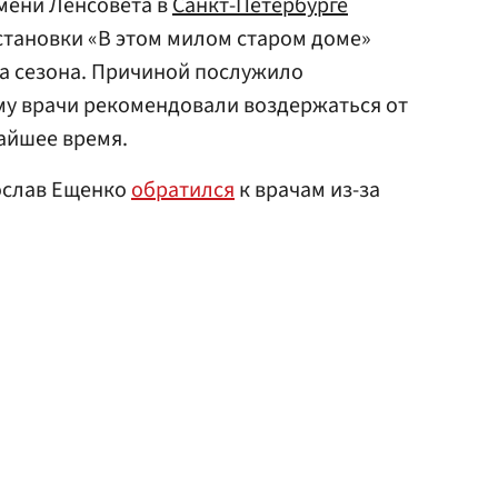
мени Ленсовета в
Санкт-Петербурге
становки «В этом милом старом доме»
ца сезона. Причиной послужило
му врачи рекомендовали воздержаться от
айшее время.
тослав Ещенко
обратился
к врачам из-за