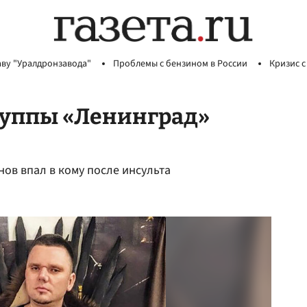
аву "Уралдронзавода"
Проблемы с бензином в России
Кризис с
уппы «Ленинград»
ов впал в кому после инсульта