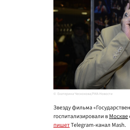
Екатерина Чеснокова/РИА Новости
Звезду фильма «Государстве
госпитализировали в
Москве
пишет
Telegram-канал Mash.