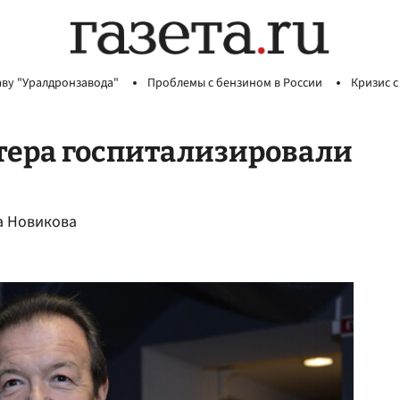
аву "Уралдронзавода"
Проблемы с бензином в России
Кризис с
тера госпитализировали
а Новикова