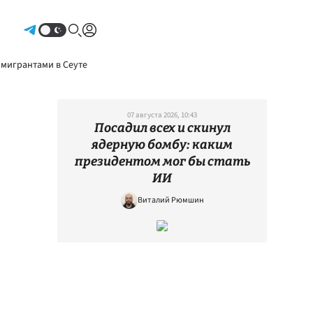
Авторизоваться
 мигрантами в Сеуте
07 августа 2026, 10:43
Посадил всех и скинул
ядерную бомбу: каким
президентом мог бы стать
ИИ
Виталий Рюмшин