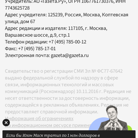
Учредитель:
АО «Газета.Ру»
, ОГРН 1067761730376, ИНН
7743625728
Адрес учредителя: 125239, Россия, Москва, Коптевская
улица, дом 67
Адрес редакции и издателя:
117105
, г.
Москва
,
Варшавское шоссе, д.9, стр.1
Телефон редакции:
+7 (495) 785-00-12
Факс:
+7 (495) 785-17-01
Электронная почта:
gazeta@gazeta.ru
Свидетельство о регистрации СМИ Эл № ФС77-67642
выдано федеральной службой по надзору в сфере
связи, информационных технологий и массовых
коммуникаций (Роскомнадзор) 10.11.2016 г. Редакция не
несет ответственности за достоверность информации,
содержащейся в рекламных объявлениях. Редакция не
предоставляет справочной информации.
Информация об ограничениях
На информационном ресурсе применяются
рекомендательные технологии в соответствии с
Если бы Илон Маск тратил по 1 млн долларов в