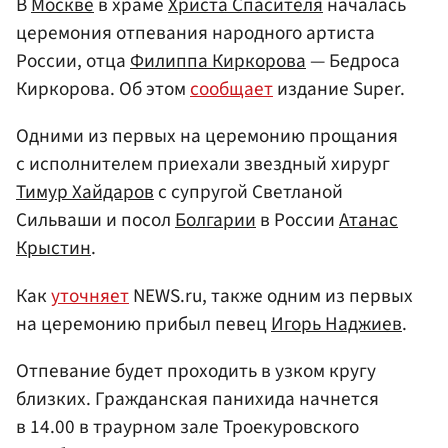
В
Москве
в храме
Христа Спасителя
началась
церемония отпевания народного артиста
России, отца
Филиппа Киркорова
— Бедроса
Киркорова. Об этом
сообщает
издание Super.
Одними из первых на церемонию прощания
с исполнителем приехали звездный хирург
Тимур Хайдаров
с супругой Светланой
Сильваши и посол
Болгарии
в России
Атанас
Крыстин
.
Как
уточняет
NEWS.ru, также одним из первых
на церемонию прибыл певец
Игорь Наджиев
.
Отпевание будет проходить в узком кругу
близких. Гражданская панихида начнется
в 14.00 в траурном зале Троекуровского