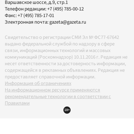
Варшавское шоссе, д.9, стр.1
Телефон редакции:
+7 (495) 785-00-12
Факс:
+7 (495) 785-17-01
Электронная почта:
gazeta@gazeta.ru
Свидетельство о регистрации СМИ Эл № ФС77-67642
выдано федеральной службой по надзору в сфере
связи, информационных технологий и массовых
коммуникаций (Роскомнадзор) 10.11.2016 г. Редакция не
несет ответственности за достоверность информации,
содержащейся в рекламных объявлениях. Редакция не
предоставляет справочной информации.
Информация об ограничениях
На информационном ресурсе применяются
рекомендательные технологии в соответствии с
Правилами
18+