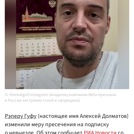
therealguf/Instagram (владелец компания Meta признана
в России экстремистской и запрещена)
Рэперу Гуфу
(настоящее имя Алексей Долматов)
изменили меру пресечения на подписку
о невыезде. Об этом сообщает
РИА Новости
со