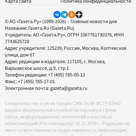
Карта сайта
Политика конфиденциальности
© АО «Газета.Ру» (1999-2026) – Главные новости дня
Название:
Газета.Ru
(Gazeta.Ru)
Учредитель:
АО «Газета.Ру»
, ОГРН 1067761730376, ИНН
7743625728
Адрес учредителя: 125239, Россия, Москва, Коптевская
улица, дом 67
Адрес редакции и издателя:
117105
, г.
Москва
,
Варшавское шоссе, д.9, стр.1
Телефон редакции:
+7 (495) 785-00-12
Факс:
+7 (495) 785-17-01
Электронная почта:
gazeta@gazeta.ru
Свидетельство о регистрации СМИ Эл № ФС77-67642
выдано федеральной службой по надзору в сфере
связи, информационных технологий и массовых
коммуникаций (Роскомнадзор) 10.11.2016 г. Редакция не
несет ответственности за достоверность информации,