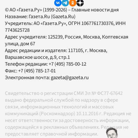
© АО «Газета.Ру» (1999-2026) – Главные новости дня
Название:
Газета.Ru
(Gazeta.Ru)
Учредитель:
АО «Газета.Ру»
, ОГРН 1067761730376, ИНН
7743625728
Адрес учредителя: 125239, Россия, Москва, Коптевская
улица, дом 67
Адрес редакции и издателя:
117105
, г.
Москва
,
Варшавское шоссе, д.9, стр.1
Телефон редакции:
+7 (495) 785-00-12
Факс:
+7 (495) 785-17-01
Электронная почта:
gazeta@gazeta.ru
Свидетельство о регистрации СМИ Эл № ФС77-67642
выдано федеральной службой по надзору в сфере
связи, информационных технологий и массовых
коммуникаций (Роскомнадзор) 10.11.2016 г. Редакция не
несет ответственности за достоверность информации,
содержащейся в рекламных объявлениях. Редакция не
предоставляет справочной информации.