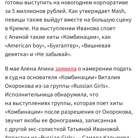
готовы выступить на новогоднем корпоративе
за 5 миллионов рублей. Как утверждает Mash,
певицы также выйдут вместе на большую сцену
в Кремле. На выступлении Иванова споет
с Апиной такие хиты «Комбинации», как
«American boy», «Бухгалтер», «Вишневая
девятка» и «Не забывай».
В мае Алена Апина
заявила
о намерении подать
в суд на основателя «Комбинации» Виталия
Окорокова из-за группы «Russian Girls».
Исполнительница обнаружила, что
на выступлениях группы, которая поет хиты
«Комбинации» после разрешения от Окорокова,
звучит якобы ее фонограмма, записанная
с другой экс-солисткой Татьяной Ивановой.
Артистки из «Russian Girls» —
Самара
Кадырова