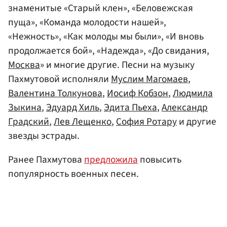
знаменитые «Старый клен», «Беловежская
пуща», «Команда молодости нашей»,
«Нежность», «Как молоды мы были», «И вновь
продолжается бой», «Надежда», «До свидания,
Москва
» и многие другие. Песни на музыку
Пахмутовой исполняли
Муслим Магомаев
,
Валентина Толкунова
,
Иосиф Кобзон
,
Людмила
Зыкина
,
Эдуард Хиль
,
Эдита Пьеха
,
Александр
Градский
,
Лев Лещенко
,
София Ротару
и другие
звезды эстрады.
Ранее Пахмутова
предложила
повысить
популярность военных песен.