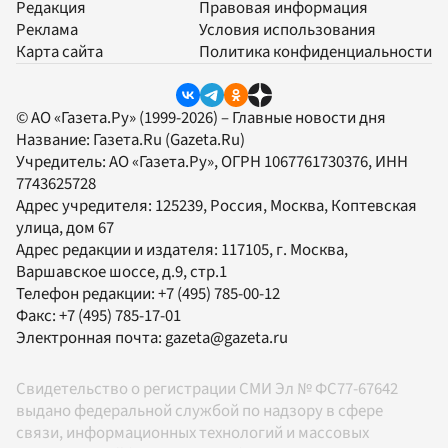
Редакция
Правовая информация
Реклама
Условия использования
Карта сайта
Политика конфиденциальности
© АО «Газета.Ру» (1999-2026) – Главные новости дня
Название:
Газета.Ru
(Gazeta.Ru)
Учредитель:
АО «Газета.Ру»
, ОГРН 1067761730376, ИНН
7743625728
Адрес учредителя: 125239, Россия, Москва, Коптевская
улица, дом 67
Адрес редакции и издателя:
117105
, г.
Москва
,
Варшавское шоссе, д.9, стр.1
Телефон редакции:
+7 (495) 785-00-12
Факс:
+7 (495) 785-17-01
Электронная почта:
gazeta@gazeta.ru
Свидетельство о регистрации СМИ Эл № ФС77-67642
выдано федеральной службой по надзору в сфере
связи, информационных технологий и массовых