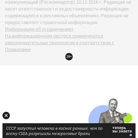
коммуникаций (Роскомнадзор) 10.11.2016 г. Редакция не
несет ответственности за достоверность информации,
содержащейся в рекламных объявлениях. Редакция не
предоставляет справочной информации.
Информация об ограничениях
На информационном ресурсе применяются
рекомендательные технологии в соответствии с
Правилами
18+
СССР запустил человека в космос раньше, чем по
всему США разрешили межрасовые браки