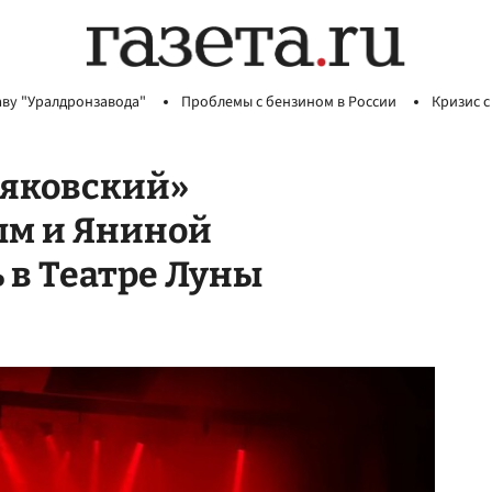
аву "Уралдронзавода"
Проблемы с бензином в России
Кризис с
аяковский»
ым и Яниной
 в Театре Луны