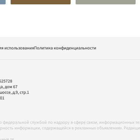
ия использования
Политика конфиденциальности
625728
а, дом 67
ссе, д.9, стр.1
-01
но федеральной службой по надзору в сфере связи, информационных т
товерность информации, содержащейся в рекламных объявлениях. Редак
ные технологии в соответствии с Правилами