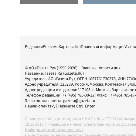
Редакция
Реклама
Карта сайта
Правовая информация
Услов
© АО «Газета.Ру» (1999-2026) – Главные новости дня
Название:
Газета.Ru
(Gazeta.Ru)
Учредитель:
АО «Газета.Ру»
, ОГРН 1067761730376, ИНН 7743
Адрес учредителя: 125239, Россия, Москва, Коптевская улиц
Адрес редакции и издателя:
117105
, г.
Москва
,
Варшавское шо
Телефон редакции:
+7 (495) 785-00-12
| Факс:
+7 (495) 785-17
Электронная почта:
gazeta@gazeta.ru
Нашли опечатку? Нажмите Ctrl+Enter
Свидетельство о регистрации СМИ Эл № ФС77-67642 выда
10.11.2016 г. Редакция не несет ответственности за дос
Информация об ограничениях
На информационном ресурсе применяются рекомендатель