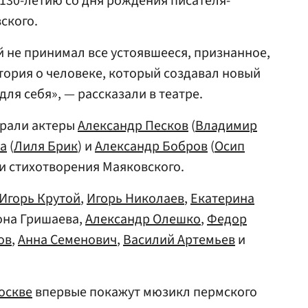
 130-летию со дня рождения писателя-
ского.
й не принимал все устоявшееся, признанное,
стория о человеке, который создавал новый
для себя», — рассказали в театре.
грали актеры
Александр Песков
(
Владимир
а
(
Лиля Брик
) и
Александр Бобров
(
Осип
ли стихотворения Маяковского.
Игорь Крутой
,
Игорь Николаев
,
Екатерина
она Гришаева,
Александр Олешко
,
Федор
ов
,
Анна Семенович
,
Василий Артемьев
и
оскве
впервые покажут мюзикл пермского