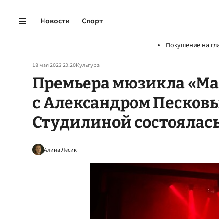
Новости
Спорт
Покушение на гл
18 мая 2023 20:20
Культура
Премьера мюзикла «М
с Александром Песков
Студилиной состоялась
Алина Лесик