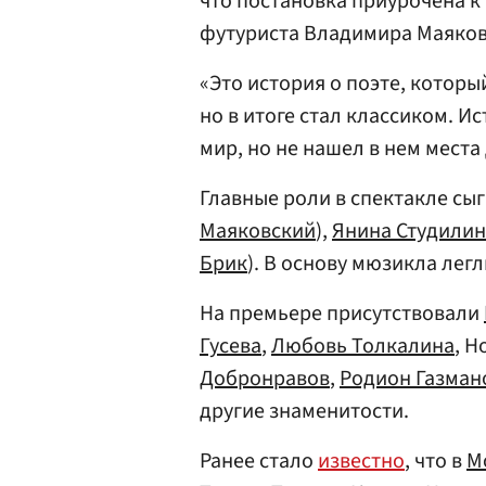
что постановка приурочена к
футуриста Владимира Маяков
«Это история о поэте, которы
но в итоге стал классиком. И
мир, но не нашел в нем места 
Главные роли в спектакле сы
Маяковский
),
Янина Студилин
Брик
). В основу мюзикла лег
На премьере присутствовали
Гусева
,
Любовь Толкалина
, Н
Добронравов
,
Родион Газман
другие знаменитости.
Ранее стало
известно
, что в
М