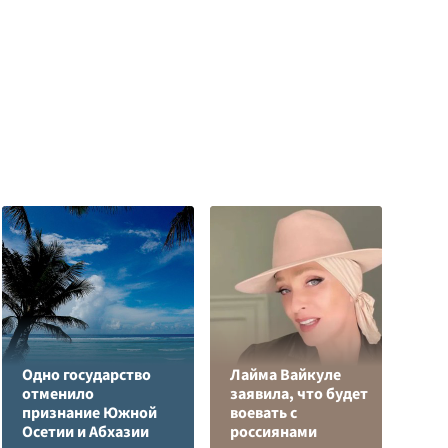
Одно государство
Лайма Вайкуле
отменило
заявила, что будет
В
признание Южной
воевать с
р
Осетии и Абхазии
россиянами
п