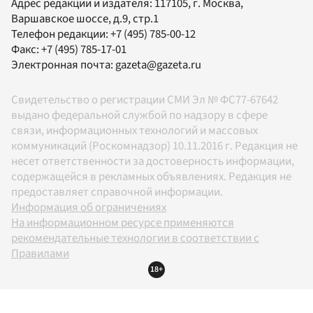
Адрес редакции и издателя:
117105
, г.
Москва
,
Варшавское шоссе, д.9, стр.1
Телефон редакции:
+7 (495) 785-00-12
Факс:
+7 (495) 785-17-01
Электронная почта:
gazeta@gazeta.ru
Свидетельство о регистрации СМИ Эл № ФС77-67642
выдано федеральной службой по надзору в сфере
связи, информационных технологий и массовых
коммуникаций (Роскомнадзор) 10.11.2016 г. Редакция не
несет ответственности за достоверность информации,
содержащейся в рекламных объявлениях. Редакция не
предоставляет справочной информации.
Информация об ограничениях
На информационном ресурсе применяются
рекомендательные технологии в соответствии с
Правилами
18+