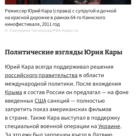
Режиссер Юрий Кара (справа) с супругой и дочкой
на красной дорожке в рамках 64-го Каннского
кинофестиваля, 2011 год
Екатерина Чеснокова/РИА Новости
Политические взгляды Юрия Кары
Юрий Кара всегда поддерживал решения
российского правительства
в области
международной политики. После вхождения
Крыма
в состав России он предлагал — на фоне
введенных
США
санкций — полностью
запретить показ американских фильмов
в стране. Также Кара выступал в поддержку
специальной военной операции на
Украине
.
За это ему был запрещен въезд в
Латвию
.