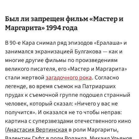
Был ли запрещен фильм «Мастер и
Маргарита» 1994 года
В 90-е Кара снимал ряд эпизодов «Ералаша» и
занимался экранизацией Булгакова — как и
многие другие фильмы по произведениям
великого писателя, его «Мастер и Маргарита»
стали жертвой
загадочного рока
. Согласно
легенде, во время съемок на Патриарших
прудах к съемочной группе подошел странный
человек, который сказал: «Ничего у вас не
получится». И оказался не то чтобы неправ:
картина с суперзвездами отечественного кино
(
Анастасия Вертинская
в роли Маргариты,
Валентин Гафт
в роли Воланда,
Михаил Ульянов