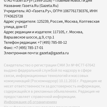
© АО «Газета.Ру» (1999-2026) – Главные новости дня
Название:
Газета.Ru
(Gazeta.Ru)
Учредитель:
АО «Газета.Ру»
, ОГРН 1067761730376, ИНН
7743625728
Адрес учредителя: 125239, Россия, Москва, Коптевская
улица, дом 67
Адрес редакции и издателя:
117105
, г.
Москва
,
Варшавское шоссе, д.9, стр.1
Телефон редакции:
+7 (495) 785-00-12
Факс:
+7 (495) 785-17-01
Электронная почта:
gazeta@gazeta.ru
Свидетельство о регистрации СМИ Эл № ФС77-67642
выдано федеральной службой по надзору в сфере
связи, информационных технологий и массовых
коммуникаций (Роскомнадзор) 10.11.2016 г. Редакция не
несет ответственности за достоверность информации,
содержащейся в рекламных объявлениях. Редакция не
предоставляет справочной информации.
Информация об ограничениях