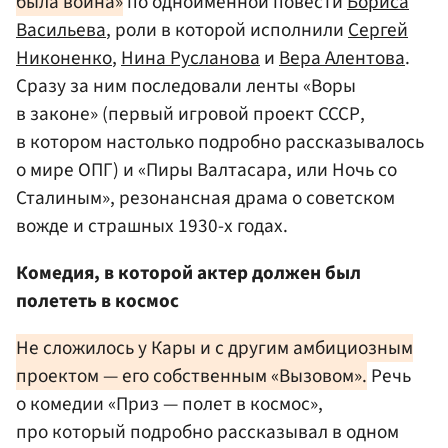
была война»
по одноименной повести
Бориса
Васильева
, роли в которой исполнили
Сергей
Никоненко
,
Нина Русланова
и
Вера Алентова
.
Сразу за ним последовали ленты «Воры
в законе» (первый игровой проект СССР,
в котором настолько подробно рассказывалось
о мире ОПГ) и «Пиры Валтасара, или Ночь со
Сталиным», резонансная драма о советском
вожде и страшных 1930-х годах.
Комедия, в которой актер должен был
полететь в космос
Не сложилось у Кары и с другим амбициозным
проектом — его собственным «Вызовом».
Речь
о комедии «Приз — полет в космос»,
про который подробно рассказывал в одном