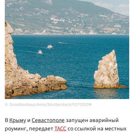
Gvozdovskaya Anna/Shutterstock/FOTODOM
В
Крыму
и
Севастополе
запущен аварийный
роуминг, передает
ТАСС
со ссылкой на местных