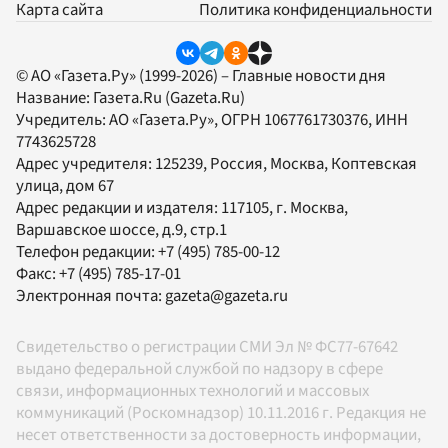
Карта сайта
Политика конфиденциальности
© АО «Газета.Ру» (1999-2026) – Главные новости дня
Название:
Газета.Ru
(Gazeta.Ru)
Учредитель:
АО «Газета.Ру»
, ОГРН 1067761730376, ИНН
7743625728
Адрес учредителя: 125239, Россия, Москва, Коптевская
улица, дом 67
Адрес редакции и издателя:
117105
, г.
Москва
,
Варшавское шоссе, д.9, стр.1
Телефон редакции:
+7 (495) 785-00-12
Факс:
+7 (495) 785-17-01
Электронная почта:
gazeta@gazeta.ru
Свидетельство о регистрации СМИ Эл № ФС77-67642
выдано федеральной службой по надзору в сфере
связи, информационных технологий и массовых
коммуникаций (Роскомнадзор) 10.11.2016 г. Редакция не
несет ответственности за достоверность информации,