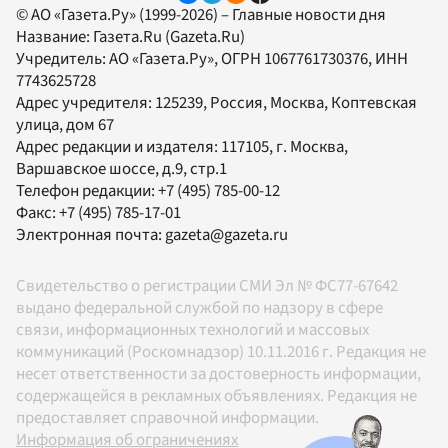
© АО «Газета.Ру» (1999-2026) – Главные новости дня
Название:
Газета.Ru
(Gazeta.Ru)
Учредитель:
АО «Газета.Ру»
, ОГРН 1067761730376, ИНН
7743625728
Адрес учредителя: 125239, Россия, Москва, Коптевская
улица, дом 67
Адрес редакции и издателя:
117105
, г.
Москва
,
Варшавское шоссе, д.9, стр.1
Телефон редакции:
+7 (495) 785-00-12
Факс:
+7 (495) 785-17-01
Электронная почта:
gazeta@gazeta.ru
Свидетельство о регистрации СМИ Эл № ФС77-67642
выдано федеральной службой по надзору в сфере
связи, информационных технологий и массовых
коммуникаций (Роскомнадзор) 10.11.2016 г. Редакция не
несет ответственности за достоверность информации,
содержащейся в рекламных объявлениях. Редакция не
предоставляет справочной информации.
Информация об ограничениях