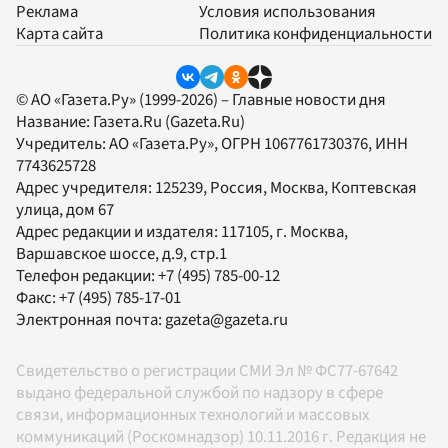
Реклама
Условия использования
Карта сайта
Политика конфиденциальности
© АО «Газета.Ру» (1999-2026) – Главные новости дня
Название:
Газета.Ru
(Gazeta.Ru)
Учредитель:
АО «Газета.Ру»
, ОГРН 1067761730376, ИНН
7743625728
Адрес учредителя: 125239, Россия, Москва, Коптевская
улица, дом 67
Адрес редакции и издателя:
117105
, г.
Москва
,
Варшавское шоссе, д.9, стр.1
Телефон редакции:
+7 (495) 785-00-12
Факс:
+7 (495) 785-17-01
Электронная почта:
gazeta@gazeta.ru
Свидетельство о регистрации СМИ Эл № ФС77-67642
выдано федеральной службой по надзору в сфере
связи, информационных технологий и массовых
коммуникаций (Роскомнадзор) 10.11.2016 г. Редакция не