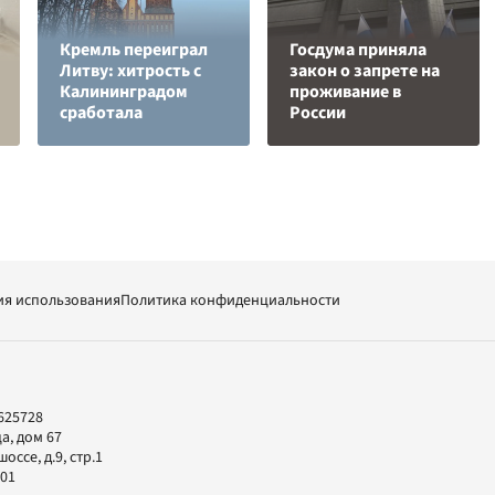
Кремль переиграл
Госдума приняла
Литву: хитрость с
закон о запрете на
Калининградом
проживание в
сработала
России
ия использования
Политика конфиденциальности
625728
а, дом 67
ссе, д.9, стр.1
-01