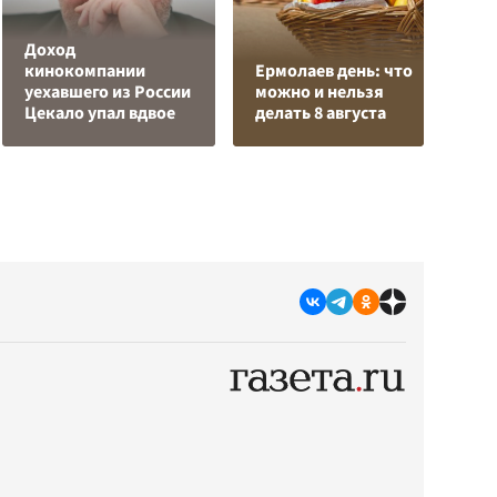
Доход
О
кинокомпании
Ермолаев день: что
о
уехавшего из России
можно и нельзя
п
Цекало упал вдвое
делать 8 августа
О