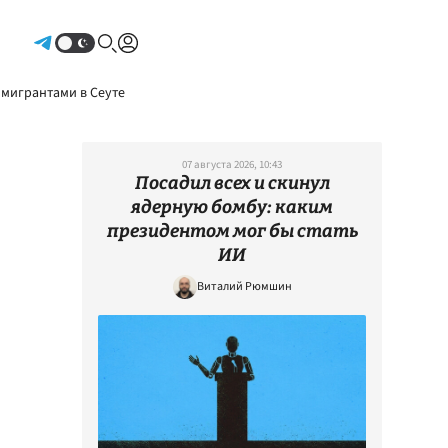
Авторизоваться
 мигрантами в Сеуте
07 августа 2026, 10:43
Посадил всех и скинул
ядерную бомбу: каким
президентом мог бы стать
ИИ
Виталий Рюмшин