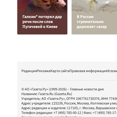
Галкин* потерял дар
В России
речи после слов
стремительно
Пугачевой о Киеве
дорожает сахар
Редакция
Реклама
Карта сайта
Правовая информация
Услов
© АО «Газета.Ру» (1999-2026) – Главные новости дня
Название:
Газета.Ru
(Gazeta.Ru)
Учредитель:
АО «Газета.Ру»
, ОГРН 1067761730376, ИНН 7743
Адрес учредителя: 125239, Россия, Москва, Коптевская улиц
Адрес редакции и издателя:
117105
, г.
Москва
,
Варшавское шо
Телефон редакции:
+7 (495) 785-00-12
| Факс:
+7 (495) 785-17