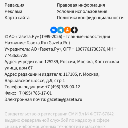
Редакция
Правовая информация
Реклама
Условия использования
Карта сайта
Политика конфиденциальности
© АО «Газета.Ру» (1999-2026) – Главные новости дня
Название:
Газета.Ru
(Gazeta.Ru)
Учредитель:
АО «Газета.Ру»
, ОГРН 1067761730376, ИНН
7743625728
Адрес учредителя: 125239, Россия, Москва, Коптевская
улица, дом 67
Адрес редакции и издателя:
117105
, г.
Москва
,
Варшавское шоссе, д.9, стр.1
Телефон редакции:
+7 (495) 785-00-12
Факс:
+7 (495) 785-17-01
Электронная почта:
gazeta@gazeta.ru
Свидетельство о регистрации СМИ Эл № ФС77-67642
выдано федеральной службой по надзору в сфере
связи, информационных технологий и массовых