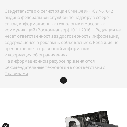
Свидетельство о регистрации СМИ Эл № ФС77-67642
выдано федеральной службой по надзору в сфере
связи, информационных технологий и массовых
коммуникаций (Роскомнадзор) 10.11.2016 г. Редакция не
несет ответственности за достоверность информации,
содержащейся в рекламных объявлениях. Редакция не
предоставляет справочной информации.
Информация об ограничениях
На информационном ресурсе применяются
рекомендательные технологии в соответствии с
Правилами
18+