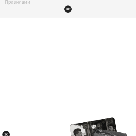
Правилами
18+