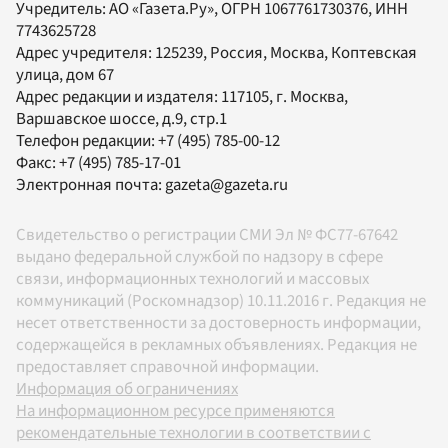
Учредитель:
АО «Газета.Ру»
, ОГРН 1067761730376, ИНН
7743625728
Адрес учредителя: 125239, Россия, Москва, Коптевская
улица, дом 67
Адрес редакции и издателя:
117105
, г.
Москва
,
Варшавское шоссе, д.9, стр.1
Телефон редакции:
+7 (495) 785-00-12
Факс:
+7 (495) 785-17-01
Электронная почта:
gazeta@gazeta.ru
Свидетельство о регистрации СМИ Эл № ФС77-67642
выдано федеральной службой по надзору в сфере
связи, информационных технологий и массовых
коммуникаций (Роскомнадзор) 10.11.2016 г. Редакция не
несет ответственности за достоверность информации,
содержащейся в рекламных объявлениях. Редакция не
предоставляет справочной информации.
Информация об ограничениях
На информационном ресурсе применяются
рекомендательные технологии в соответствии с