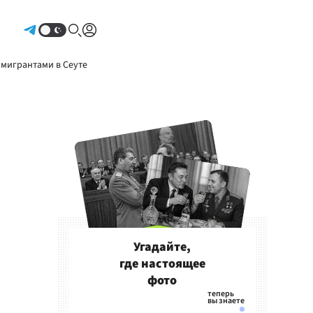
Авторизоваться
 мигрантами в Сеуте
Угадайте,
где настоящее
фото