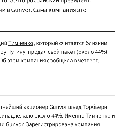
 того, что российский президент,
и в Gunvor. Сама компания это
дий
Тимченко
, который считается близким
ру Путину, продал свой пакет (около 44%)
 Об этом компания сообщила в четверг.
упнейший акционер Gunvor швед Торбьерн
принадлежало около 44%. Именно Тимченко и
али Gunvor. Зарегистрирована компания