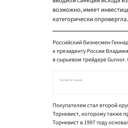
вводили санкции исходя из
возможно, имеет инвестици
категорически опровергла.
Российский бизнесмен Генна
к президенту России Владими
в сырьевом трейдере Gunvor.
Читайте также
Покупателем стал второй кр
Торнквист, которому также 
Торнквист в 1997 году основ