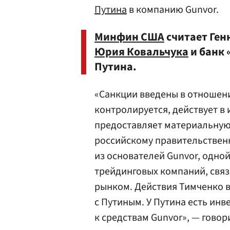
Путина
в компанию Gunvor.
Минфин США
считает Ген
Юрия Ковальчука
и банк 
Путина.
«Санкции введены в отношени
контролируется, действует в 
предоставляет материальную
российскому правительствен
из основателей Gunvor, одно
трейдинговых компаний, связ
рынком. Действия Тимченко в
с Путиным. У Путина есть инв
к средствам Gunvor», — говор