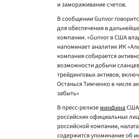
и замораживание счетов.
В сообщении Gunvor говоритс
для обеспечения в дальнейш
компании. «Gunvor в США вла
напоминает аналитик ИК «Ал
компания собирается активно
возможности добычи сланцево
трейдинговых активов, включа
Останься Тимченко в числе а
забыть»
В пресс-релизе
минфина
США 
российских официальных лиц,
российской компании, налагае
содержится упоминание об и