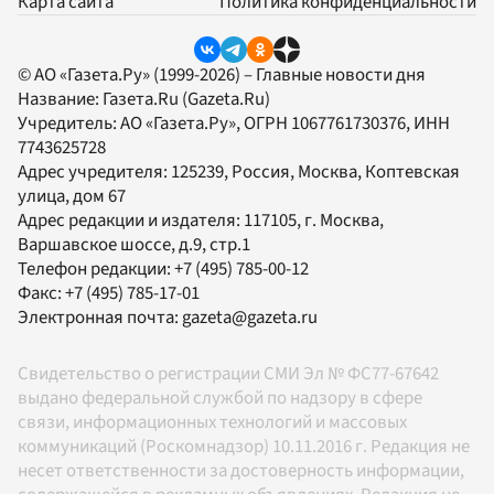
Карта сайта
Политика конфиденциальности
© АО «Газета.Ру» (1999-2026) – Главные новости дня
Название:
Газета.Ru
(Gazeta.Ru)
Учредитель:
АО «Газета.Ру»
, ОГРН 1067761730376, ИНН
7743625728
Адрес учредителя: 125239, Россия, Москва, Коптевская
улица, дом 67
Адрес редакции и издателя:
117105
, г.
Москва
,
Варшавское шоссе, д.9, стр.1
Телефон редакции:
+7 (495) 785-00-12
Факс:
+7 (495) 785-17-01
Электронная почта:
gazeta@gazeta.ru
Свидетельство о регистрации СМИ Эл № ФС77-67642
выдано федеральной службой по надзору в сфере
связи, информационных технологий и массовых
коммуникаций (Роскомнадзор) 10.11.2016 г. Редакция не
несет ответственности за достоверность информации,