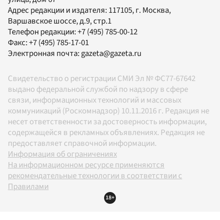
Адрес редакции и издателя:
117105
, г.
Москва
,
Варшавское шоссе, д.9, стр.1
Телефон редакции:
+7 (495) 785-00-12
Факс:
+7 (495) 785-17-01
Электронная почта:
gazeta@gazeta.ru
Свидетельство о регистрации СМИ Эл № ФС77-67642
выдано федеральной службой по надзору в сфере
связи, информационных технологий и массовых
коммуникаций (Роскомнадзор) 10.11.2016 г. Редакция не
несет ответственности за достоверность информации,
содержащейся в рекламных объявлениях. Редакция не
предоставляет справочной информации.
Информация об ограничениях
На информационном ресурсе применяются
рекомендательные технологии в соответствии с
Правилами
18+