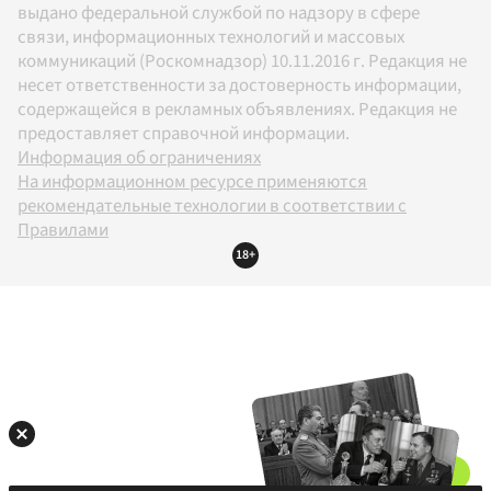
выдано федеральной службой по надзору в сфере
связи, информационных технологий и массовых
коммуникаций (Роскомнадзор) 10.11.2016 г. Редакция не
несет ответственности за достоверность информации,
содержащейся в рекламных объявлениях. Редакция не
предоставляет справочной информации.
Информация об ограничениях
На информационном ресурсе применяются
рекомендательные технологии в соответствии с
Правилами
18+