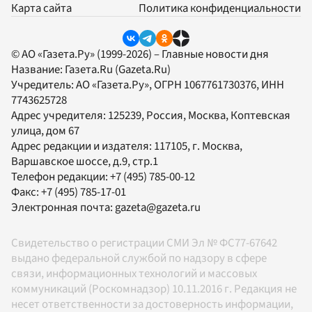
Карта сайта
Политика конфиденциальности
© АО «Газета.Ру» (1999-2026) – Главные новости дня
Название:
Газета.Ru
(Gazeta.Ru)
Учредитель:
АО «Газета.Ру»
, ОГРН 1067761730376, ИНН
7743625728
Адрес учредителя: 125239, Россия, Москва, Коптевская
улица, дом 67
Адрес редакции и издателя:
117105
, г.
Москва
,
Варшавское шоссе, д.9, стр.1
Телефон редакции:
+7 (495) 785-00-12
Факс:
+7 (495) 785-17-01
Электронная почта:
gazeta@gazeta.ru
Свидетельство о регистрации СМИ Эл № ФС77-67642
выдано федеральной службой по надзору в сфере
связи, информационных технологий и массовых
коммуникаций (Роскомнадзор) 10.11.2016 г. Редакция не
несет ответственности за достоверность информации,