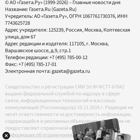
© АО «Газета.Ру» (1999-2026) – Главные новости дня
Название:
Газета.Ru
(Gazeta.Ru)
Учредитель:
АО «Газета.Ру»
, ОГРН 1067761730376, ИНН
7743625728
Адрес учредителя: 125239, Россия, Москва, Коптевская
улица, дом 67
Адрес редакции и издателя:
117105
, г.
Москва
,
Варшавское шоссе, д.9, стр.1
Телефон редакции:
+7 (495) 785-00-12
Факс:
+7 (495) 785-17-01
Электронная почта:
gazeta@gazeta.ru
Свидетельство о регистрации СМИ Эл № ФС77-67642
выдано федеральной службой по надзору в сфере
связи, информационных технологий и массовых
коммуникаций (Роскомнадзор) 10.11.2016 г. Редакция не
несет ответственности за достоверность информации,
содержащейся в рекламных объявлениях. Редакция не
предоставляет справочной информации.
Информация об ограничениях